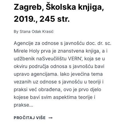
Zagreb, Školska knjiga,
2019., 245 str.
By
Stana Odak Krasić
Agencije za odnose s javnošću doc. dr. sc.
Mirele Holy prva je znanstvena knjiga, a i
udžbenik naSveučilištu VERN’, koja se u
okviru područja odnosa s javnošću bavi
upravo agencijama. Iako jevećina tema
vezanih uz odnose s javnošću u teoriji i
praksi već obrađena, ovo je prvo djelo
kojese bavi svim aspektima teorije i
prakse…
MIRELA
PROČITAJ VIŠE
HOLY: