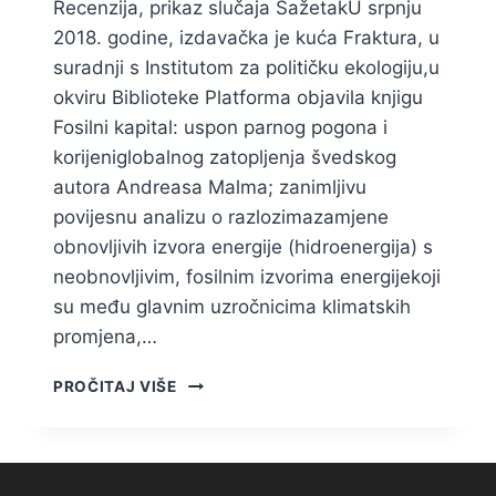
Recenzija, prikaz slučaja SažetakU srpnju
2018. godine, izdavačka je kuća Fraktura, u
suradnji s Institutom za političku ekologiju,u
okviru Biblioteke Platforma objavila knjigu
Fosilni kapital: uspon parnog pogona i
korijeniglobalnog zatopljenja švedskog
autora Andreasa Malma; zanimljivu
povijesnu analizu o razlozimazamjene
obnovljivih izvora energije (hidroenergija) s
neobnovljivim, fosilnim izvorima energijekoji
su među glavnim uzročnicima klimatskih
promjena,…
ANDREAS
PROČITAJ VIŠE
MALM:
FOSILNI
KAPITAL:
USPON