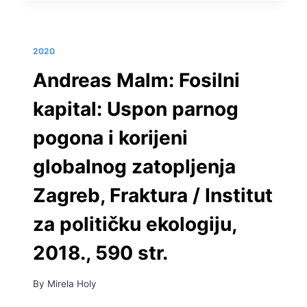
AGENCIJE
ZA
ODNOSE
S
2020
JAVNOŠĆU,
ZAGREB,
Andreas Malm: Fosilni
ŠKOLSKA
KNJIGA,
kapital: Uspon parnog
2019.,
245
pogona i korijeni
STR.
globalnog zatopljenja
Zagreb, Fraktura / Institut
za političku ekologiju,
2018., 590 str.
By
Mirela Holy