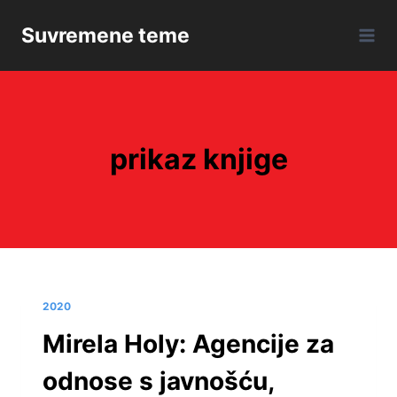
Skip
Suvremene teme
to
content
prikaz knjige
2020
Mirela Holy: Agencije za
odnose s javnošću,