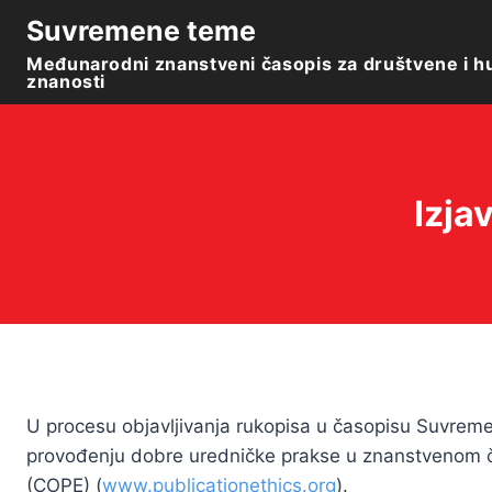
Skip
Suvremene teme
to
Međunarodni znanstveni časopis za društvene i h
content
znanosti
Izja
U procesu objavljivanja rukopisa u časopisu Suvrem
provođenju dobre uredničke prakse u znanstvenom č
(COPE) (
www.publicationethics.org
).