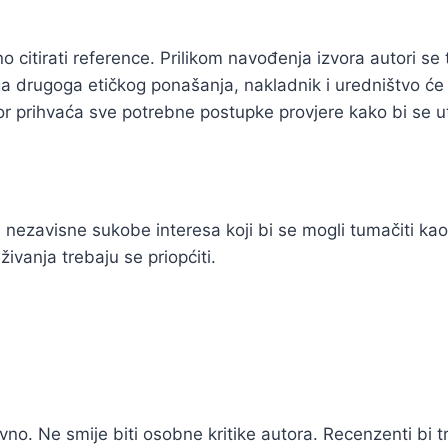
o citirati reference. Prilikom navođenja izvora autori se 
jega drugoga etičkog ponašanja, nakladnik i uredništvo ć
r prihvaća sve potrebne postupke provjere kako bi se ut
le nezavisne sukobe interesa koji bi se mogli tumačiti kao 
živanja trebaju se priopćiti.
vno. Ne smije biti osobne kritike autora. Recenzenti bi tre