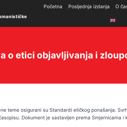
Početna
Posljednja izdanja
O ča
umanističke
va o etici objavljivanja i zloup
ene teme osigurani su Standardi etičkog ponašanja. Sv
asopisu. Dokument je sastavljen prema Smjernicama i k