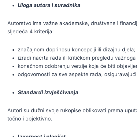
Uloga autora i suradnika
Autorstvo ima važne akademske, društvene i financijs
sljedeća 4 kriterija:
značajnom doprinosu koncepciji ili dizajnu djela; il
izradi nacrta rada ili kritičkom pregledu važnoga
konačnom odobrenju verzije koja će biti objavlje
odgovornosti za sve aspekte rada, osiguravajući da
Standardi izvješćivanja
Autori su dužni svoje rukopise oblikovati prema uputa
točno i objektivno.
Izvornost i plagijat