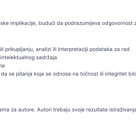
ke implikacije, budući da podrazumijeva odgovornost za 
i prikupljanju, analizi ili interpretaciji podataka za rad
 intelektualnog sadržaja
na
 se pitanja koja se odnose na točnost ili integritet bilo 
ma za autore. Autori trebaju svoje rezultate istraživanj