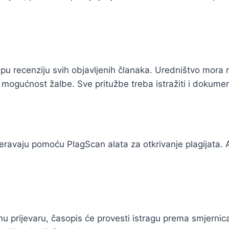
jepu recenziju svih objavljenih članaka. Uredništvo mor
a mogućnost žalbe. Sve pritužbe treba istražiti i dokument
jeravaju pomoću PlagScan alata za otkrivanje plagijata. 
nu prijevaru, časopis će provesti istragu prema smjern