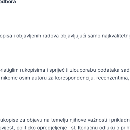
 odbora
opisa i objavljenih radova objavljujući samo najkvalitet
ristiglim rukopisima i spriječiti zlouporabu podataka sad
su nikome osim autoru za korespondenciju, recenzentima
 rukopise za objavu na temelju njihove važnosti i priklad
ovijest, političko opredjeljenje i sl. Konačnu odluku o pr