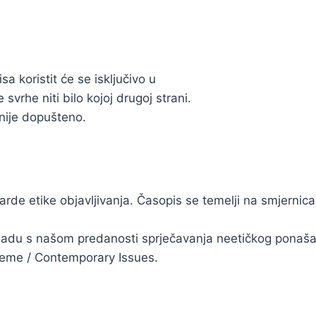
 koristit će se isključivo u
vrhe niti bilo kojoj drugoj strani.
nije dopušteno.
de etike objavljivanja. Časopis se temelji na smjernic
U skladu s našom predanosti sprječavanja neetičkog ponaš
 teme / Contemporary Issues.