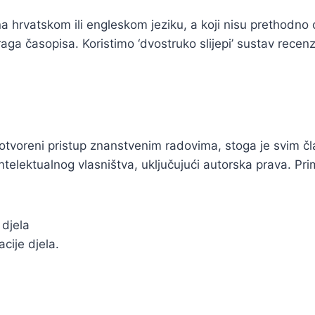
 hrvatskom ili engleskom jeziku, a koji nisu prethodno ob
praga časopisa. Koristimo ‘dvostruko slijepi’ sustav rec
reni pristup znanstvenim radovima, stoga je svim članci
elektualnog vlasništva, uključujući autorska prava. Pri
djela
cije djela.