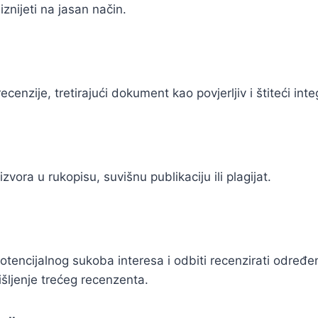
znijeti na jasan način.
cenzije, tretirajući dokument kao povjerljiv i štiteći inte
vora u rukopisu, suvišnu publikaciju ili plagijat.
 potencijalnog sukoba interesa i odbiti recenzirati određe
išljenje trećeg recenzenta.