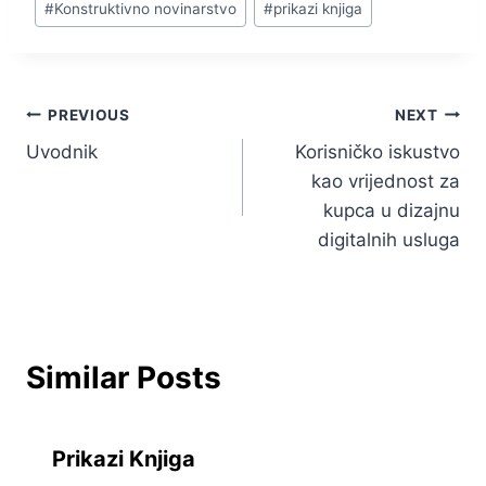
#
Konstruktivno novinarstvo
#
prikazi knjiga
Tags:
Navigacija
PREVIOUS
NEXT
Uvodnik
Korisničko iskustvo
objava
kao vrijednost za
kupca u dizajnu
digitalnih usluga
Similar Posts
Prikazi Knjiga