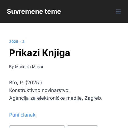
Skip
Suvremene teme
to
content
2025 - 2
Prikazi Knjiga
By
Marinela Mesar
Bro, P. (2025.)
Konstruktivno novinarstvo.
Agencija za elektroničke medije, Zagreb.
Puni članak
Post