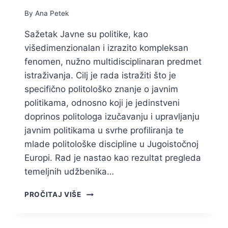
By
Ana Petek
Sažetak Javne su politike, kao
višedimenzionalan i izrazito kompleksan
fenomen, nužno multidisciplinaran predmet
istraživanja. Cilj je rada istražiti što je
specifično politološko znanje o javnim
politikama, odnosno koji je jedinstveni
doprinos politologa izučavanju i upravljanju
javnim politikama u svrhe profiliranja te
mlade politološke discipline u Jugoistočnoj
Europi. Rad je nastao kao rezultat pregleda
temeljnih udžbenika…
POLITOLOŠKA
PROČITAJ VIŠE
EKSPERTIZA
ZA
JAVNE