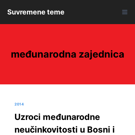
Skip
Suvremene teme
to
content
međunarodna zajednica
2014
Uzroci međunarodne
neučinkovitosti u Bosni i