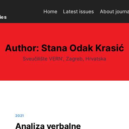
Home
Latest issues
About journa
ies
Author: Stana Odak Krasić
Sveučilište VERN', Zagreb, Hrvatska
2021
Analiza verbalne