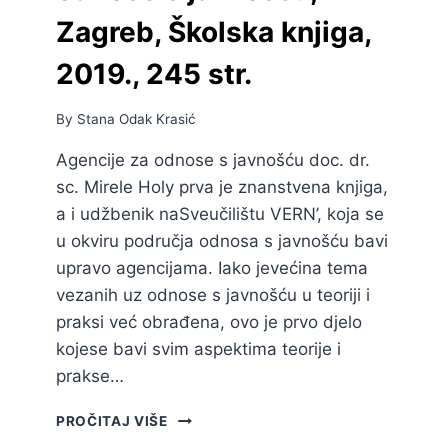
Zagreb, Školska knjiga,
2019., 245 str.
By
Stana Odak Krasić
Agencije za odnose s javnošću doc. dr.
sc. Mirele Holy prva je znanstvena knjiga,
a i udžbenik naSveučilištu VERN’, koja se
u okviru područja odnosa s javnošću bavi
upravo agencijama. Iako jevećina tema
vezanih uz odnose s javnošću u teoriji i
praksi već obrađena, ovo je prvo djelo
kojese bavi svim aspektima teorije i
prakse…
MIRELA
PROČITAJ VIŠE
HOLY: