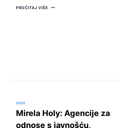
STUDENTSKA
PROČITAJ VIŠE
PERCEPCIJA
KARIZMATIČNIH
OSOBA
U
REPUBLICI
HRVATSKOJ
2020
Mirela Holy: Agencije za
odnose s javnošću,