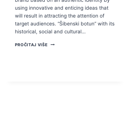
using innovative and enticing ideas that
will result in attracting the attention of
target audiences. “Šibenski botun” with its
historical, social and cultural…
POTENTIALS
PROČITAJ VIŠE
AND
POSSIBILITIES
OF
BRANDING
INTANGIBLE
CULTURAL
HERITAGE
USING
THE
EXAMPLE
OF
ŠIBENSKI
BOTUN