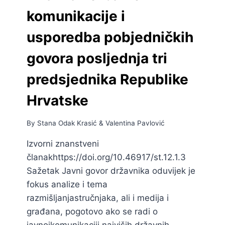
komunikacije i
usporedba pobjedničkih
govora posljednja tri
predsjednika Republike
Hrvatske
By
Stana Odak Krasić
&
Valentina Pavlović
Izvorni znanstveni
članakhttps://doi.org/10.46917/st.12.1.3
Sažetak Javni govor državnika oduvijek je
fokus analize i tema
razmišljanjastručnjaka, ali i medija i
građana, pogotovo ako se radi o
javnojkomunikaciji najviših državnih