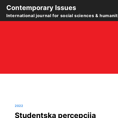
Skip
Contemporary Issues
to
International journal for social sciences & humanit
content
2022
Studentska percepcija