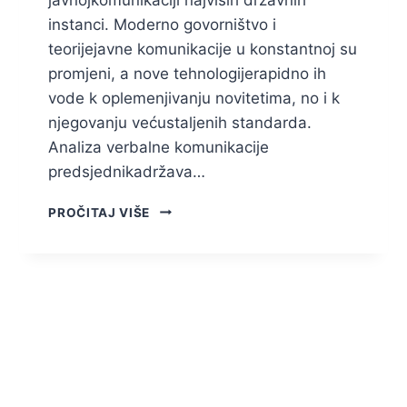
instanci. Moderno govorništvo i
teorijejavne komunikacije u konstantnoj su
promjeni, a nove tehnologijerapidno ih
vode k oplemenjivanju novitetima, no i k
njegovanju većustaljenih standarda.
Analiza verbalne komunikacije
predsjednikadržava…
ANALIZA
PROČITAJ VIŠE
VERBALNE
KOMUNIKACIJE
I
USPOREDBA
POBJEDNIČKIH
GOVORA
POSLJEDNJA
TRI
PREDSJEDNIKA
REPUBLIKE