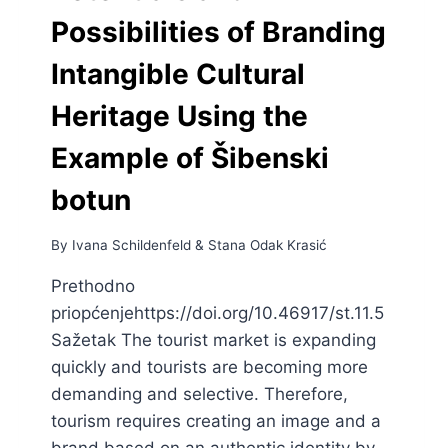
Possibilities of Branding
Intangible Cultural
Heritage Using the
Example of Šibenski
botun
By
Ivana Schildenfeld
&
Stana Odak Krasić
Prethodno
priopćenjehttps://doi.org/10.46917/st.11.5
Sažetak The tourist market is expanding
quickly and tourists are becoming more
demanding and selective. Therefore,
tourism requires creating an image and a
brand based on an authentic identity by