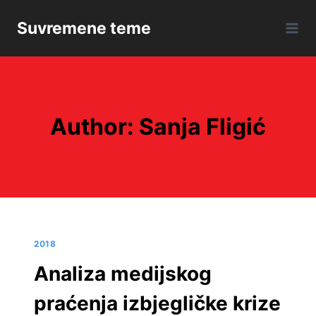
Skip
Suvremene teme
to
content
Author: Sanja Fligić
2018
Analiza medijskog
praćenja izbjegličke krize