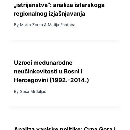
„istrijanstva“: analiza istarskoga
regionalnog izjašnjavanja
By
Marta Zorko
&
Matija Fontana
Uzroci međunarodne
neučinkovitosti u Bosni i
Hercegovini (1992.-2014.)
By
Saša Mrduljaš
Analiza vanjske politike: Crna Gora i