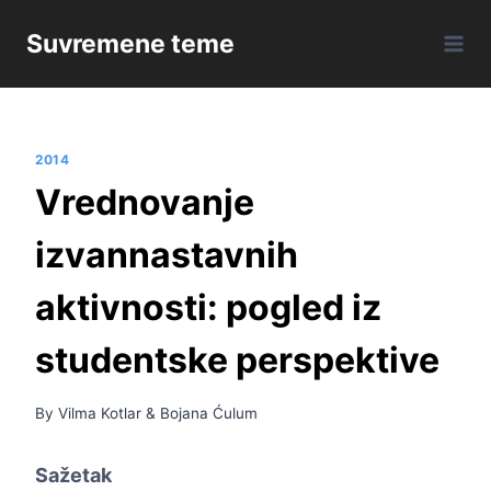
Skip
Suvremene teme
to
content
2014
Vrednovanje
izvannastavnih
aktivnosti: pogled iz
studentske perspektive
By
Vilma Kotlar
&
Bojana Ćulum
Sažetak