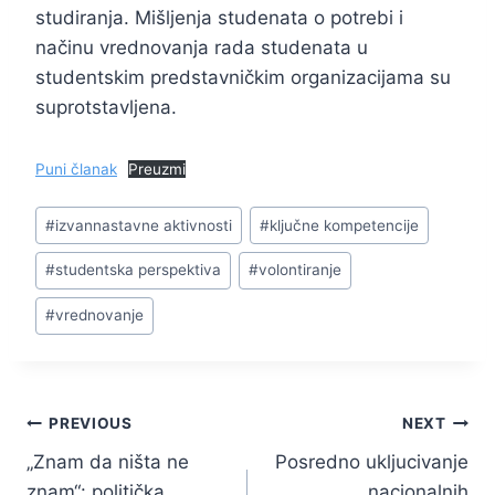
studiranja. Mišljenja studenata o potrebi i
načinu vrednovanja rada studenata u
studentskim predstavničkim organizacijama su
suprotstavljena.
Puni članak
Preuzmi
Post
#
izvannastavne aktivnosti
#
ključne kompetencije
Tags:
#
studentska perspektiva
#
volontiranje
#
vrednovanje
Navigacija
PREVIOUS
NEXT
„Znam da ništa ne
Posredno ukljucivanje
objava
znam“: politička
nacionalnih