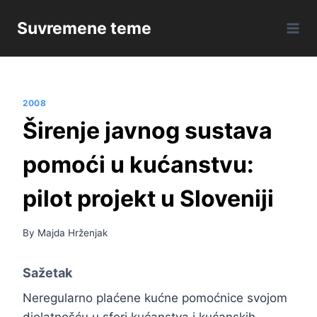
Skip
Suvremene teme
to
content
2008
Širenje javnog sustava
pomoći u kućanstvu:
pilot projekt u Sloveniji
By
Majda Hrženjak
Sažetak
Neregularno plaćene kućne pomoćnice svojom
djelatnošću u sferi kućanstva i kućanskih