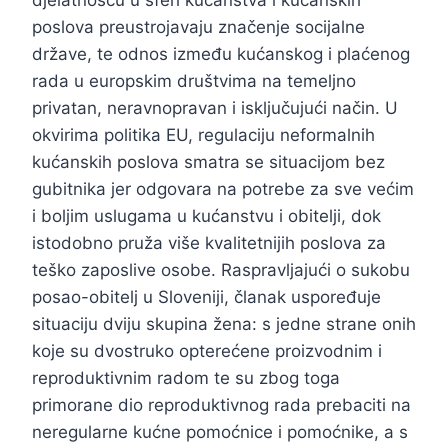
poslova preustrojavaju značenje socijalne
države, te odnos između kućanskog i plaćenog
rada u europskim društvima na temeljno
privatan, neravnopravan i isključujući način. U
okvirima politika EU, regulaciju neformalnih
kućanskih poslova smatra se situacijom bez
gubitnika jer odgovara na potrebe za sve većim
i boljim uslugama u kućanstvu i obitelji, dok
istodobno pruža više kvalitetnijih poslova za
teško zaposlive osobe. Raspravljajući o sukobu
posao-obitelj u Sloveniji, članak uspoređuje
situaciju dviju skupina žena: s jedne strane onih
koje su dvostruko opterećene proizvodnim i
reproduktivnim radom te su zbog toga
primorane dio reproduktivnog rada prebaciti na
neregularne kućne pomoćnice i pomoćnike, a s