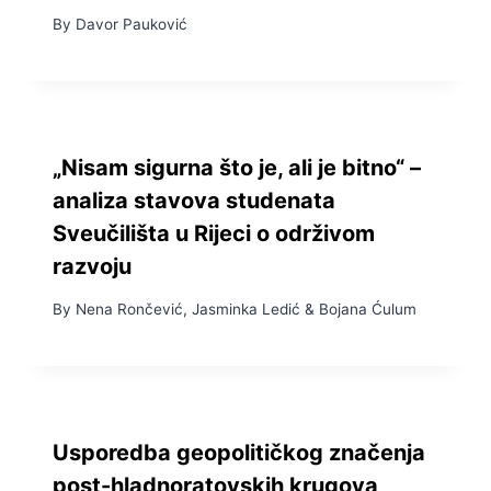
By
Davor Pauković
„Nisam sigurna što je, ali je bitno“ –
analiza stavova studenata
Sveučilišta u Rijeci o održivom
razvoju
By
Nena Rončević
,
Jasminka Ledić
&
Bojana Ćulum
Usporedba geopolitičkog značenja
post-hladnoratovskih krugova