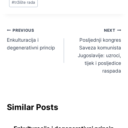
#
tržište rada
Navigacija
PREVIOUS
NEXT
Enkulturacija i
Posljednji kongres
objava
degenerativni princip
Saveza komunista
Jugoslavije: uzroci,
tijek i posljedice
raspada
Similar Posts