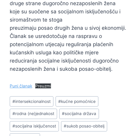
druge strane dugoročno nezaposlenih žena
koje su suočene sa socijalnom isključenošću i
siromaštvom te stoga
preuzimaju posao drugih žena u sivoj ekonomiji.
Članak se usredotočuje na raspravu o
potencijalnom utjecaju reguliranja plaćenih
kućanskih usluga kao političke mjere
reduciranja socijalne isključenosti dugoročno
nezaposlenih žena i sukoba posao-obitelj.
Puni članak
Preuzmi
Post
#
intersekcionalnost
#
kućne pomoćnice
Tags:
#
rodna (ne)jednakost
#
socijalna država
#
socijalna isključenost
#
sukob posao-obitelj