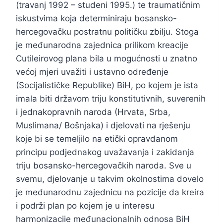
(travanj 1992 – studeni 1995.) te traumatičnim
iskustvima koja determiniraju bosansko-
hercegovačku postratnu političku zbilju. Stoga
je međunarodna zajednica prilikom kreacije
Cutileirovog plana bila u mogućnosti u znatno
većoj mjeri uvažiti i ustavno određenje
(Socijalističke Republike) BiH, po kojem je ista
imala biti državom triju konstitutivnih, suverenih
i jednakopravnih naroda (Hrvata, Srba,
Muslimana/ Bošnjaka) i djelovati na rješenju
koje bi se temeljilo na etički opravdanom
principu podjednakog uvažavanja i zakidanja
triju bosansko-hercegovačkih naroda. Sve u
svemu, djelovanje u takvim okolnostima dovelo
je međunarodnu zajednicu na pozicije da kreira
i podrži plan po kojem je u interesu
harmonizacije međunacionalnih odnosa BiH