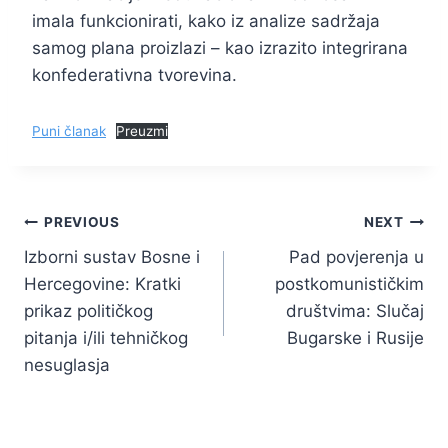
imala funkcionirati, kako iz analize sadržaja
samog plana proizlazi – kao izrazito integrirana
konfederativna tvorevina.
Puni članak
Preuzmi
Navigacija
PREVIOUS
NEXT
Izborni sustav Bosne i
Pad povjerenja u
objava
Hercegovine: Kratki
postkomunističkim
prikaz političkog
društvima: Slučaj
pitanja i/ili tehničkog
Bugarske i Rusije
nesuglasja