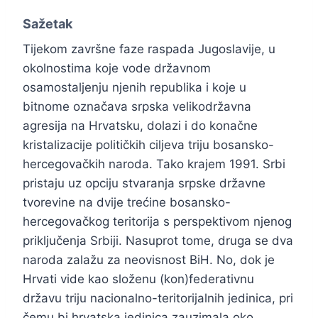
Sažetak
Tijekom završne faze raspada Jugoslavije, u
okolnostima koje vode državnom
osamostaljenju njenih republika i koje u
bitnome označava srpska velikodržavna
agresija na Hrvatsku, dolazi i do konačne
kristalizacije političkih ciljeva triju bosansko-
hercegovačkih naroda. Tako krajem 1991. Srbi
pristaju uz opciju stvaranja srpske državne
tvorevine na dvije trećine bosansko-
hercegovačkog teritorija s perspektivom njenog
priključenja Srbiji. Nasuprot tome, druga se dva
naroda zalažu za neovisnost BiH. No, dok je
Hrvati vide kao složenu (kon)federativnu
državu triju nacionalno-teritorijalnih jedinica, pri
čemu bi hrvatska jedinica zauzimala oko