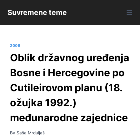
Skip
Suvremene teme
to
content
2009
Oblik državnog uređenja
Bosne i Hercegovine po
Cutileirovom planu (18.
ožujka 1992.)
međunarodne zajednice
By
Saša Mrduljaš